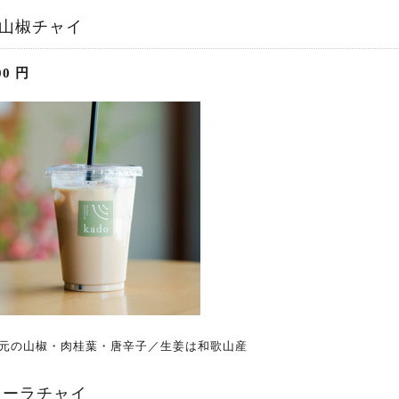
山椒チャイ
00
円
元の山椒・肉桂葉・唐辛子／生姜は和歌山産
コーラチャイ