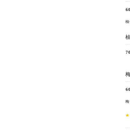
6
柚
7
6
梅