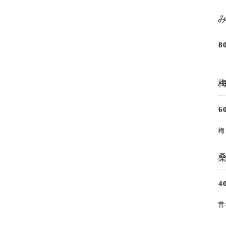
8
6
梅
4
昔