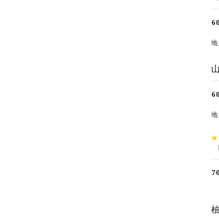
6
地
6
地
7