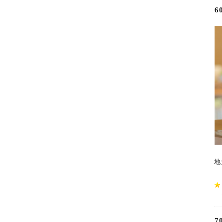
6
地
7